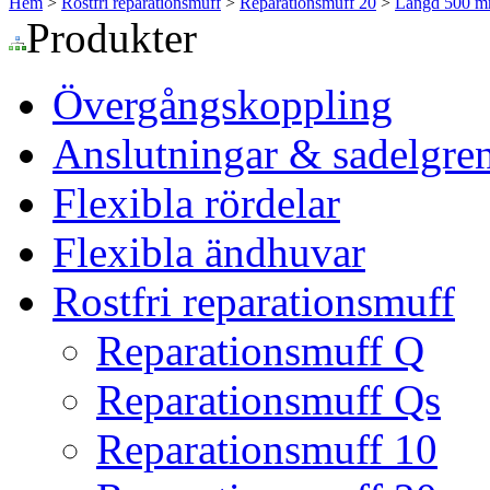
Hem
>
Rostfri reparationsmuff
>
Reparationsmuff 20
>
Längd 500 
Produkter
Övergångskoppling
Anslutningar & sadelgre
Flexibla rördelar
Flexibla ändhuvar
Rostfri reparationsmuff
Reparationsmuff Q
Reparationsmuff Qs
Reparationsmuff 10