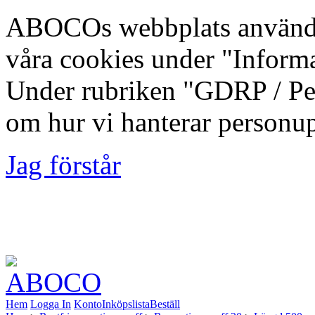
ABOCOs webbplats använde
våra cookies under "Inform
Under rubriken "GDRP / Per
om hur vi hanterar personup
Jag förstår
Foto: Fredrik Lindberg | M
Kommun, 2012-08-10
Hem
Logga In
Konto
Inköpslista
Beställ