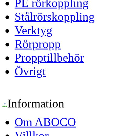
PE rörkoppling
Stålrörskoppling
Verktyg
Rörpropp
Propptillbehör
Övrigt
Information
Om ABOCO
Villkor