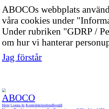
ABOCOs webbplats använde
våra cookies under "Inform
Under rubriken "GDRP / Per
om hur vi hanterar personup
Jag förstår
Foto: Fredrik Lindberg | M
Kommun, 2012-08-10
Hem
Logga In
Konto
Inköpslista
Beställ