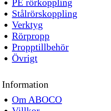
PE rörkoppling
Stålrörskoppling
Verktyg
Rörpropp
Propptillbehör
Övrigt
Information
Om ABOCO
Villkor