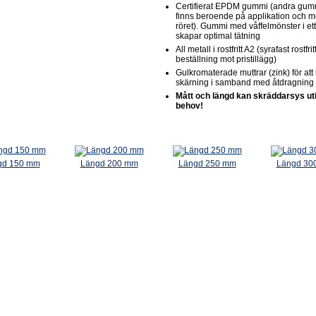
Certifierat EPDM gummi (andra gum
finns beroende på applikation och m
röret). Gummi med våffelmönster i ett
skapar optimal tätning
All metall i rostfritt A2 (syrafast rostfr
beställning mot pristillägg)
Gulkromaterade muttrar (zink) för at
skärning i samband med åtdragning
Mått och längd kan skräddarsys utif
behov!
gd 150 mm
Längd 200 mm
Längd 250 mm
Längd 30