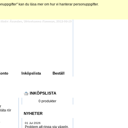
ppgifter" kan du läsa mer om hur vi hanterar personuppgifter.
 | Motiv: Åsunden, Ulricehamns Kommun, 2012-08-10
onto
Inköpslista
Beställ
INKÖPSLISTA
0 produkter
r
läta rör
NYHETER
a
01 Jul 2026
Problem att ringa via växeln,