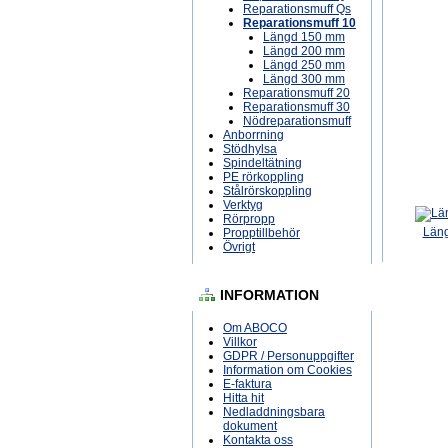
Reparationsmuff Qs
Reparationsmuff 10
Längd 150 mm
Längd 200 mm
Längd 250 mm
Längd 300 mm
Reparationsmuff 20
Reparationsmuff 30
Nödreparationsmuff
Anborrning
Stödhylsa
Spindeltätning
PE rörkoppling
Stålrörskoppling
Verktyg
Rörpropp
Län
Propptillbehör
Övrigt
INFORMATION
Om ABOCO
Villkor
GDPR / Personuppgifter
Information om Cookies
E-faktura
Hitta hit
Nedladdningsbara
dokument
Kontakta oss