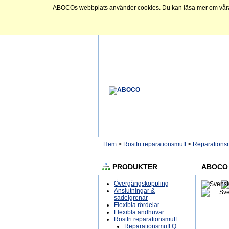
ABOCOs webbplats använder cookies. Du kan läsa mer om våra c
Hem
>
Rostfri reparationsmuff
>
Reparations
PRODUKTER
ABOCO 
Övergångskoppling
Anslutningar &
sadelgrenar
Flexibla rördelar
Flexibla ändhuvar
Rostfri reparationsmuff
Reparationsmuff Q