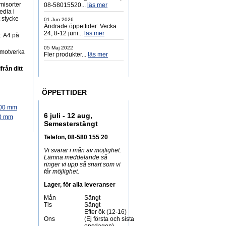
misorter
08-58015520...
läs mer
edia i
 stycke
01 Jun 2026
Ändrade öppettider: Vecka
24, 8-12 juni...
läs mer
itt A4 på
05 Maj 2022
t motverka
Fler produkter...
läs mer
rån ditt
ÖPPETTIDER
6 juli - 12 aug,
0 mm
Semesterstängt
Telefon, 08-580 155 20
Vi svarar i mån av möjlighet.
Lämna meddelande så
ringer vi upp så snart som vi
får möjlighet.
Lager, för alla leveranser
Mån
Sängt
Tis
Sängt
Efter ök (12-16)
Ons
(Ej första och sista