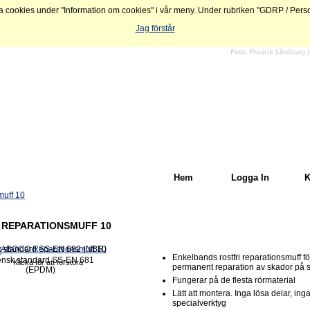
ookies under "Information om cookies" i vår meny. Under rubriken "GDRP / Personu
Jag förstår
Foto: Fredrik Lindberg
Hem
Logga In
K
muff 10
REPARATIONSMUFF 10
Enkelbands rostfri reparationsmuff fö
Klicka för att förstora
permanent reparation av skador på s
Fungerar på de flesta rörmaterial
Lätt att montera. Inga lösa delar, ing
specialverktyg