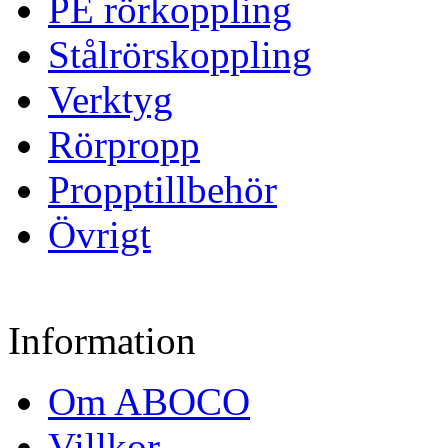
PE rörkoppling
Stålrörskoppling
Verktyg
Rörpropp
Propptillbehör
Övrigt
Information
Om ABOCO
Villkor