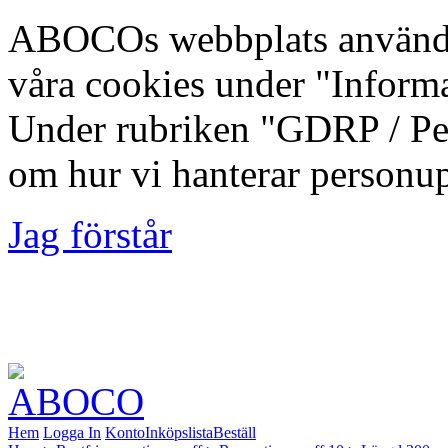
ABOCOs webbplats använde
våra cookies under "Inform
Under rubriken "GDRP / Per
om hur vi hanterar personup
Jag förstår
Foto: Fredrik Lindberg | M
Kommun, 2012-08-10
Hem
Logga In
Konto
Inköpslista
Beställ