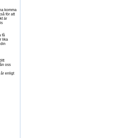
unna komma
så för att
kt är
is
a få
r lika
 din
itt
rån oss
år enligt