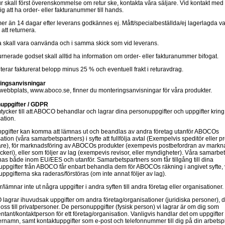
ur skall först överenskommelse om retur ske, kontakta våra säljare. Vid kontakt med 
dig att ha order- eller fakturanummer till hands.
er än 14 dagar efter leverans godkännes ej. Mått/specialbeställda/ej lagerlagda var
 att returnera.
 skall vara oanvända och i samma skick som vid leverans.
urnerade godset skall alltid ha information om order- eller fakturanummer bifogat.
iterar fakturerat belopp minus 25 % och eventuell frakt i returavdrag.
ingsanvisningar
webbplats, www.aboco.se, finner du monteringsanvisningar för våra produkter.
uppgifter / GDPR
ycker till att ABOCO behandlar och lagrar dina personuppgifter och uppgifter kring
ation.
ppgifter kan komma att lämnas ut och beandlas av andra företag utanför ABOCOs
ation (våra samarbetspartners) i syfte att fullfölja avtal (Exempelvis speditör eller p
kare), för marknadsföring av ABOCOs produkter (exempevis postbefordran av markn
ryckeri), eller som följer av lag (exempevis revisor, eller myndigheter). Våra samarbe
nas både inom EU/EES och utanför. Samarbetspartners som får tillgång till dina
ppgifter från ABOCO får enbart behandla dem för ABOCOs räkning i angivet syfte, 
ppgifterna ska raderas/förstöras (om inte annat följer av lag).
er/lämnar inte ut några uppgifter i andra syften till andra företag eller organisationer.
agrar ihuvudsak uppgifter om andra företag/organisationer (juridiska personer), då
oss till privatpersoner. De personuppgifter (fysisk person) vi lagrar är om dig som
ntant/kontaktperson för ett företag/organisation. Vanligvis handlar det om uppgifter
ernamn, samt kontaktuppgifter som e-post och telefonnummer till dig på din arbetspl