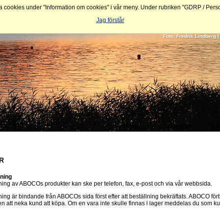
ookies under "Information om cookies" i vår meny. Under rubriken "GDRP / Personu
Jag förstår
Foto: Fredrik Lindberg
Hem
Logga In
K
R
lning
ning av ABOCOs produkter kan ske per telefon, fax, e-post och via vår webbsida.
ning är bindande från ABOCOs sida först efter att beställning bekräftats. ABOCO för
ten att neka kund att köpa. Om en vara inte skulle finnas i lager meddelas du som 