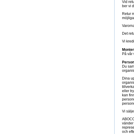
Vid ret
ber vi 
Retur m
möjliga
Varorna
Det ret
Vi kred
Monter
På vår 
Person
Du samt
organis
Dina u
organis
tillver
eller t
kan fin
personu
personu
Vi sälj
ABOCO l
vänder 
represe
och eft