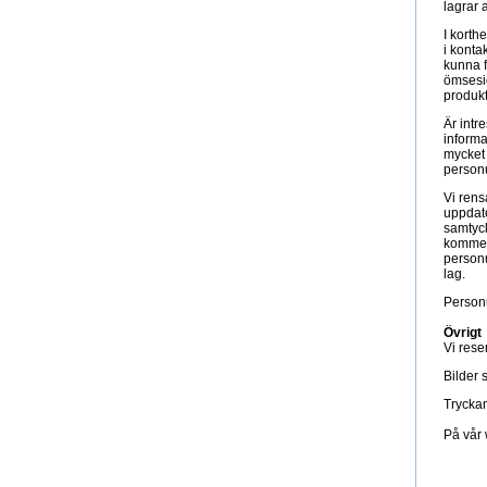
lagrar 
I korth
i konta
kunna f
ömsesid
produkt
Är intr
informa
mycket 
personu
Vi rens
uppdate
samtyck
kommer 
personu
lag.
Personu
Övrigt
Vi reser
Bilder 
Tryckan
På vår 