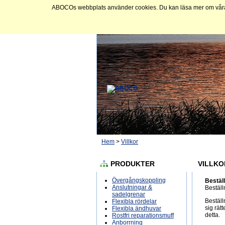
ABOCOs webbplats använder cookies. Du kan läsa mer om våra c
Hem
>
Villkor
PRODUKTER
VILLKO
Övergångskoppling
Bestäl
Anslutningar &
Beställ
sadelgrenar
Beställ
Flexibla rördelar
sig rät
Flexibla ändhuvar
detta.
Rostfri reparationsmuff
Anborrning