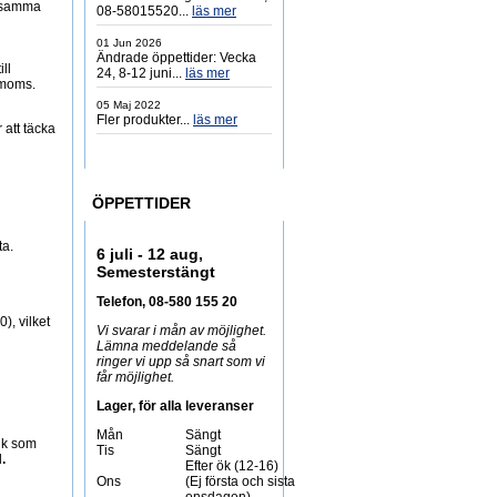
rksamma
08-58015520...
läs mer
01 Jun 2026
Ändrade öppettider: Vecka
ll
24, 8-12 juni...
läs mer
 moms.
05 Maj 2022
Fler produkter...
läs mer
 att täcka
ÖPPETTIDER
ta.
6 juli - 12 aug,
Semesterstängt
Telefon, 08-580 155 20
), vilket
Vi svarar i mån av möjlighet.
Lämna meddelande så
ringer vi upp så snart som vi
får möjlighet.
Lager, för alla leveranser
Mån
Sängt
tik som
Tis
Sängt
l
.
Efter ök (12-16)
Ons
(Ej första och sista