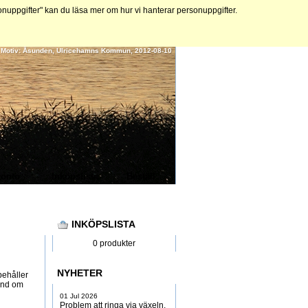
ppgifter" kan du läsa mer om hur vi hanterar personuppgifter.
 | Motiv: Åsunden, Ulricehamns Kommun, 2012-08-10
onto
Inköpslista
Beställ
INKÖPSLISTA
0 produkter
NYHETER
behåller
kund om
01 Jul 2026
Problem att ringa via växeln,