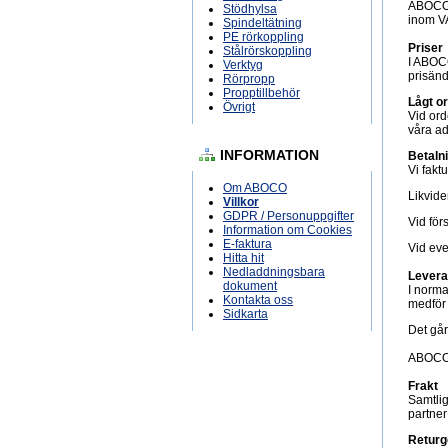
ABOCO s
Stödhylsa
inom V
Spindeltätning
PE rörkoppling
Priser
Stålrörskoppling
I ABOCO
Verktyg
prisänd
Rörpropp
Propptillbehör
Lågt o
Övrigt
Vid ord
våra ad
INFORMATION
Betalni
Vi fakt
Om ABOCO
Likvide
Villkor
GDPR / Personuppgifter
Vid för
Information om Cookies
E-faktura
Vid eve
Hitta hit
Nedladdningsbara
Levera
dokument
I norma
Kontakta oss
medför 
Sidkarta
Det går
ABOCO 
Frakt
Samtlig
partner
Retur