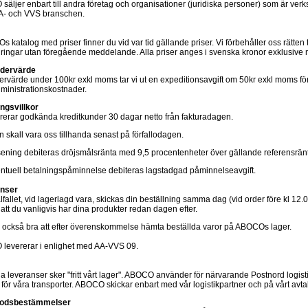
äljer enbart till andra företag och organisationer (juridiska personer) som är ve
A- och VVS branschen.
s katalog med priser finner du vid var tid gällande priser. Vi förbehåller oss rätten ti
ringar utan föregående meddelande. Alla priser anges i svenska kronor exklusive
rdervärde
ervärde under 100kr exkl moms tar vi ut en expeditionsavgift om 50kr exkl moms för
ministrationskostnader.
ngsvillkor
urerar godkända kreditkunder 30 dagar netto från fakturadagen.
n skall vara oss tillhanda senast på förfallodagen.
sening debiteras dröjsmålsränta med 9,5 procentenheter över gällande referensrän
ntuell betalningspåminnelse debiteras lagstadgad påminnelseavgift.
nser
lfallet, vid lagerlagd vara, skickas din beställning samma dag (vid order före kl 12.00
att du vanligvis har dina produkter redan dagen efter.
 också bra att efter överenskommelse hämta beställda varor på ABOCOs lager.
levererar i enlighet med AA-VVS 09.
a leveranser sker "fritt vårt lager". ABOCO använder för närvarande Postnord logis
 för våra transporter. ABOCO skickar enbart med vår logistikpartner och på vårt avta
godsbestämmelser