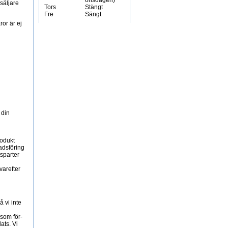
onsdagen)
säljare
Tors
Stängt
Fre
Sängt
or är ej
 din
rodukt
adsföring
tsparter
varefter
 vi inte
 som för-
ats. Vi