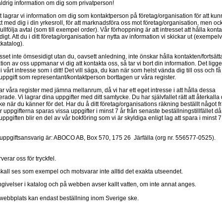
aldrig information om dig som privatperson!
et lagrar vi information om dig som kontaktperson på företag/organisation för att k
kt med dig i din yrkesroll, för att marknadsföra oss mot företag/organisation, men ock
ullfölja avtal (som till exempel order). Vår förhoppning är att intresset att hålla konta
igt. Att du i ditt företag/organisation har nytta av information vi skickar ut (exempelv
katalog).
esset inte ömsesidigt utan du, oavsett anledning, inte önskar hålla kontakten/fortsätt
tion av oss uppmanar vi dig att kontakta oss, så tar vi bort din information. Det ligge
i vårt intresse som i ditt! Det vill säga, du kan när som helst vända dig till oss och få
ppgift som representant/kontaktperson borttagen ur våra register.
ar våra register med jämna mellanrum, då vi har ett eget intresse i att hålla dessa
rade. Vi lagrar dina uppgifter med ditt samtycke. Du har självfallet rätt att återkalla d
e när du känner för det. Har du å ditt företag/organisations räkning beställt något f
uppgifterna sparas vissa uppgifter i minst 7 år från senaste beställningstillfället då
ppgiften blir en del av vår bokföring som vi är skyldiga enligt lag att spara i minst 7 
ppgiftsansvarig är: ABOCO AB, Box 570, 175 26 Järfälla (org nr. 556577-0525).
verar oss för tryckfel.
skall ses som exempel och motsvarar inte alltid det exakta utseendet.
givelser i katalog och på webben avser kallt vatten, om inte annat anges.
webbplats kan endast beställning inom Sverige ske.