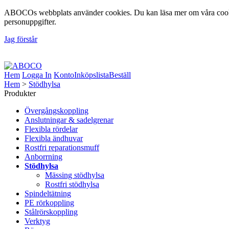
ABOCOs webbplats använder cookies. Du kan läsa mer om våra cookie
personuppgifter.
Jag förstår
Foto: Fredrik Lindberg | Motiv: Åsunden, Ulricehamns Kommun, 20
Hem
Logga In
Konto
Inköpslista
Beställ
Hem
>
Stödhylsa
Produkter
Övergångskoppling
Anslutningar & sadelgrenar
Flexibla rördelar
Flexibla ändhuvar
Rostfri reparationsmuff
Anborrning
Stödhylsa
Mässing stödhylsa
Rostfri stödhylsa
Spindeltätning
PE rörkoppling
Stålrörskoppling
Verktyg