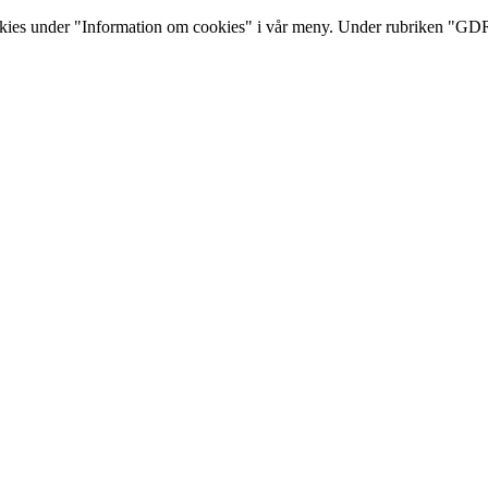
s under "Information om cookies" i vår meny. Under rubriken "GDRP 
12-08-10