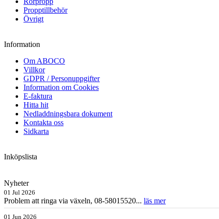
Rörpropp
Propptillbehör
Övrigt
Information
Om ABOCO
Villkor
GDPR / Personuppgifter
Information om Cookies
E-faktura
Hitta hit
Nedladdningsbara dokument
Kontakta oss
Sidkarta
Inköpslista
Nyheter
01 Jul 2026
Problem att ringa via växeln, 08-58015520...
läs mer
01 Jun 2026