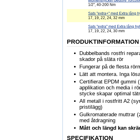
Momentnyckel Gedore Torcofi
1/2", 40-200 Nm
Sats "extra+" med Extra lång hy
17, 19, 22, 24, 32 mm
Sats "extra" med Extra lång hyl
17, 19, 22, 24, 30 mm
PRODUKTINFORMATION
Dubbelbands rostfri repar
skador på släta rör
Fungerar på de flesta rörm
Lätt att montera. Inga lös
Certifierat EPDM gummi (
applikation och media i r
stycke skapar optimal tät
All metall i rostfritt A2 (s
pristilägg)
Gulkromaterade muttrar (z
med åtdragning
Mått och längd kan skräd
SPECIFIKATION