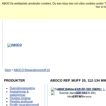
ABOCOs webbplats använder cookies. Du kan läsa mer om våra cookies under "In
hur vi h
Hem
>
ABOCO Reparationsmuff 20
PRODUKTER
ABOCO REP. MUFF 20, 112-134 MM
Övergångskoppling
Anslutningar &
sadelgrenar
Klicka för att förstora
Flexibla rördelar
Flexibla ändhuvar
Rostfri reparationsmuff