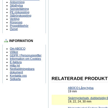
Anborrning
Stödhylsa
Spindeltätning
PE rörkoppling
Stålrörskoppling
Verktyg
Rörpropp
Propptillbehör
Övrigt
INFORMATION
Om ABOCO
Villkor
GDPR / Personuppgifter
Information om Cookies
E-faktura
Hitta hit
Nedladdningsbara
dokument
Kontakta oss
RELATERADE PRODUKT
Sidkarta
ABOCO Lång hylsa
19 mm
Spärrnyckelsats, dubbelsidig 6
19, 22, 24, 30 mm