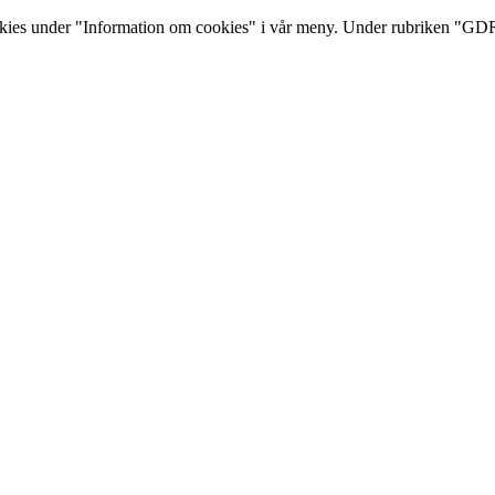
s under "Information om cookies" i vår meny. Under rubriken "GDRP 
12-08-10