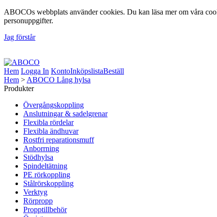
ABOCOs webbplats använder cookies. Du kan läsa mer om våra cookie
personuppgifter.
Jag förstår
Foto: Fredrik Lindberg | Motiv: Åsunden, Ulricehamns Kommun, 20
Hem
Logga In
Konto
Inköpslista
Beställ
Hem
>
ABOCO Lång hylsa
Produkter
Övergångskoppling
Anslutningar & sadelgrenar
Flexibla rördelar
Flexibla ändhuvar
Rostfri reparationsmuff
Anborrning
Stödhylsa
Spindeltätning
PE rörkoppling
Stålrörskoppling
Verktyg
Rörpropp
Propptillbehör