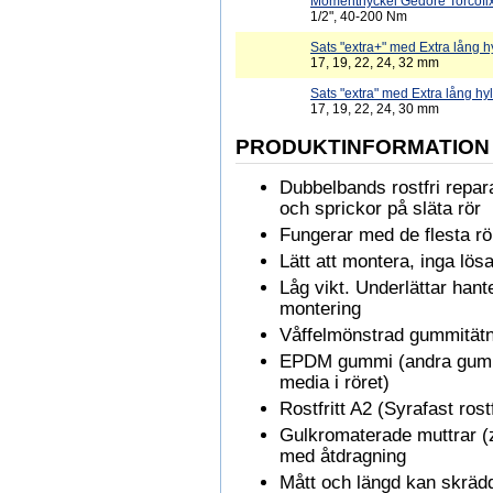
Momentnyckel Gedore Torcofi
1/2", 40-200 Nm
Sats "extra+" med Extra lång hy
17, 19, 22, 24, 32 mm
Sats "extra" med Extra lång hyl
17, 19, 22, 24, 30 mm
PRODUKTINFORMATION
Dubbelbands rostfri repara
och sprickor på släta rör
Fungerar med de flesta rö
Lätt att montera, inga lösa
Låg vikt. Underlättar hant
montering
Våffelmönstrad gummitätni
EPDM gummi (andra gummi
media i röret)
Rostfritt A2 (Syrafast rostf
Gulkromaterade muttrar (z
med åtdragning
Mått och längd kan skrädd