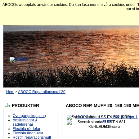
ABOCOs webbplats använder cookies. Du kan läsa mer om våra cookies under "In
hur vi h
Hem
>
ABOCO Reparationsmuff 20
PRODUKTER
ABOCO REP. MUFF 20, 168-190 MM
Övergångskoppling
Anslutningar &
sadelgrenar
Klicka för att förstora
Flexibla rördelar
Flexibla ändhuvar
Rostfri reparationsmuff