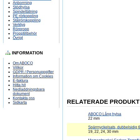
Anborrning
Stödhylsa
Spindeltätning
PE rörkoppling
Stålrörskoppling
Verktyg
Rörpropp
Propptillbehör
Övrigt
INFORMATION
Om ABOCO
Villkor
GDPR / Personuppgifter
Information om Cookies
E-faktura
Hitta hit
Nedladdningsbara
dokument
Kontakta oss
RELATERADE PRODUKT
Sidkarta
ABOCO Lång hylsa
22 mm
Spärrnyckelsats, dubbelsidig 6
19, 22, 24, 30 mm