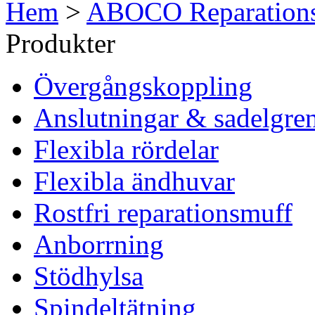
Hem
>
ABOCO Reparations
Produkter
Övergångskoppling
Anslutningar & sadelgre
Flexibla rördelar
Flexibla ändhuvar
Rostfri reparationsmuff
Anborrning
Stödhylsa
Spindeltätning