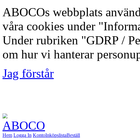
ABOCOs webbplats använde
våra cookies under "Inform
Under rubriken "GDRP / Per
om hur vi hanterar personup
Jag förstår
Foto: Fredrik Lindberg | M
Kommun, 2012-08-10
Hem
Logga In
Konto
Inköpslista
Beställ