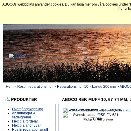
ABOCOs webbplats använder cookies. Du kan läsa mer om våra cookies under "In
hur vi h
Hem
>
Rostfri reparationsmuff
>
Reparationsmuff 10
>
Längd 200 mm
>
ABOCO 
PRODUKTER
ABOCO REP. MUFF 10, 67-74 MM, 
Övergångskoppling
Anslutningar &
sadelgrenar
Klicka för att förstora
Flexibla rördelar
Flexibla ändhuvar
Rostfri reparationsmuff