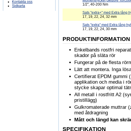
Momentnyckel Gedore Torcofi
Kontakta oss
1/2", 40-200 Nm
Sidkarta
Sats "extra+" med Extra lång hy
17, 19, 22, 24, 32 mm
Sats "extra" med Extra lång hyl
17, 19, 22, 24, 30 mm
PRODUKTINFORMATION
Enkelbands rostfri repara
skador på släta rör
Fungerar på de flesta rörm
Lätt att montera. Inga lös
Certifierat EPDM gummi (
applikation och media i r
stycke skapar optimal tät
All metall i rostfritt A2 (s
pristillägg)
Gulkromaterade muttrar (z
med åtdragning
Mått och längd kan skräd
SPECIFIKATION