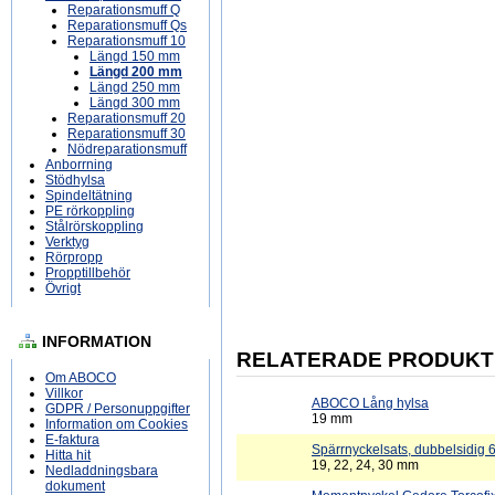
Reparationsmuff Q
Reparationsmuff Qs
Reparationsmuff 10
Längd 150 mm
Längd 200 mm
Längd 250 mm
Längd 300 mm
Reparationsmuff 20
Reparationsmuff 30
Nödreparationsmuff
Anborrning
Stödhylsa
Spindeltätning
PE rörkoppling
Stålrörskoppling
Verktyg
Rörpropp
Propptillbehör
Övrigt
INFORMATION
RELATERADE PRODUKT
Om ABOCO
Villkor
ABOCO Lång hylsa
GDPR / Personuppgifter
19 mm
Information om Cookies
E-faktura
Spärrnyckelsats, dubbelsidig 6
Hitta hit
19, 22, 24, 30 mm
Nedladdningsbara
dokument