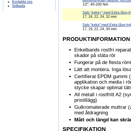
Momentnyckel Gedore Torcofi
Kontakta oss
1/2", 40-200 Nm
Sidkarta
Sats "extra+" med Extra lång hy
17, 19, 22, 24, 32 mm
Sats "extra" med Extra lång hyl
17, 19, 22, 24, 30 mm
PRODUKTINFORMATION
Enkelbands rostfri repara
skador på släta rör
Fungerar på de flesta rörm
Lätt att montera. Inga lös
Certifierat EPDM gummi (
applikation och media i r
stycke skapar optimal tät
All metall i rostfritt A2 (s
pristillägg)
Gulkromaterade muttrar (z
med åtdragning
Mått och längd kan skräd
SPECIFIKATION