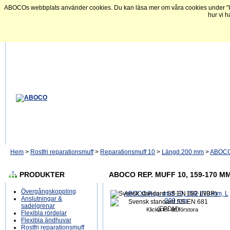
ABOCOs webbplats använder cookies. Du kan läsa mer om våra cookies under "In
hur vi h
Hem
>
Rostfri reparationsmuff
>
Reparationsmuff 10
>
Längd 200 mm
>
ABOCO 
PRODUKTER
ABOCO REP. MUFF 10, 159-170 MM
Övergångskoppling
Anslutningar &
sadelgrenar
Klicka för att förstora
Flexibla rördelar
Flexibla ändhuvar
Rostfri reparationsmuff