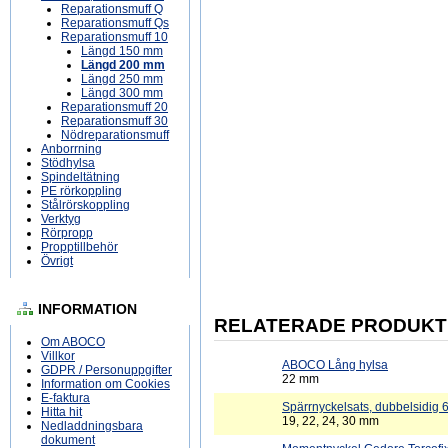
Reparationsmuff Q
Reparationsmuff Qs
Reparationsmuff 10
Längd 150 mm
Längd 200 mm
Längd 250 mm
Längd 300 mm
Reparationsmuff 20
Reparationsmuff 30
Nödreparationsmuff
Anborrning
Stödhylsa
Spindeltätning
PE rörkoppling
Stålrörskoppling
Verktyg
Rörpropp
Propptillbehör
Övrigt
INFORMATION
RELATERADE PRODUKT
Om ABOCO
Villkor
ABOCO Lång hylsa
GDPR / Personuppgifter
22 mm
Information om Cookies
E-faktura
Spärrnyckelsats, dubbelsidig 6
Hitta hit
19, 22, 24, 30 mm
Nedladdningsbara
dokument