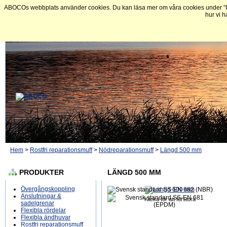
ABOCOs webbplats använder cookies. Du kan läsa mer om våra cookies under "In
hur vi h
Hem
>
Rostfri reparationsmuff
>
Nödreparationsmuff
>
Längd 500 mm
PRODUKTER
LÄNGD 500 MM
Övergångskoppling
Anslutningar &
Klicka för att förstora
sadelgrenar
Flexibla rördelar
Flexibla ändhuvar
Rostfri reparationsmuff