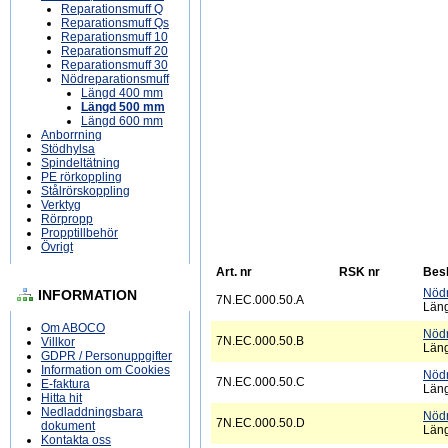
Reparationsmuff Q
Reparationsmuff Qs
Reparationsmuff 10
Reparationsmuff 20
Reparationsmuff 30
Nödreparationsmuff
Längd 400 mm
Längd 500 mm
Längd 600 mm
Anborrning
Stödhylsa
Spindeltätning
PE rörkoppling
Stålrörskoppling
Verktyg
Rörpropp
Propptillbehör
Övrigt
Art. nr
RSK nr
Bes
Nödr
INFORMATION
7N.EC.000.50.A
Län
Om ABOCO
Nödr
7N.EC.000.50.B
Villkor
Län
GDPR / Personuppgifter
Information om Cookies
Nödr
7N.EC.000.50.C
E-faktura
Län
Hitta hit
Nedladdningsbara
Nödr
7N.EC.000.50.D
dokument
Län
Kontakta oss