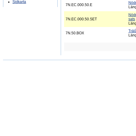
Sidkarta
Nödr
7N.EC.000.50.E
Län
Nödr
7N.EC.000.50.SET
sats
Län
Träl
7N.50.BOX
Län