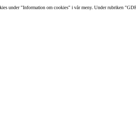
s under "Information om cookies" i vår meny. Under rubriken "GDRP 
12-08-10