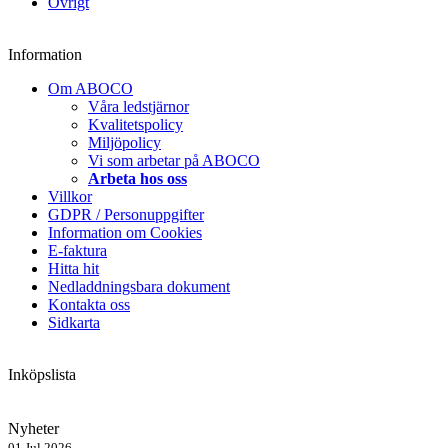
Övrigt
Information
Om ABOCO
Våra ledstjärnor
Kvalitetspolicy
Miljöpolicy
Vi som arbetar på ABOCO
Arbeta hos oss
Villkor
GDPR / Personuppgifter
Information om Cookies
E-faktura
Hitta hit
Nedladdningsbara dokument
Kontakta oss
Sidkarta
Inköpslista
Nyheter
01 Jul 2026