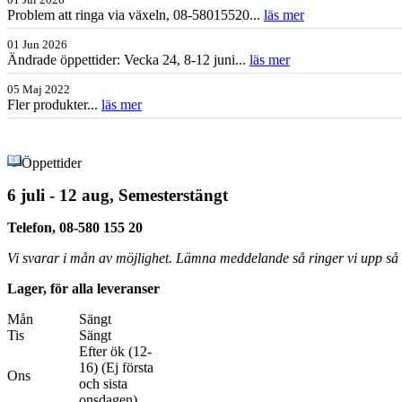
Problem att ringa via växeln, 08-58015520...
läs mer
01 Jun 2026
Ändrade öppettider: Vecka 24, 8-12 juni...
läs mer
05 Maj 2022
Fler produkter...
läs mer
Öppettider
6 juli - 12 aug, Semesterstängt
Telefon, 08-580 155 20
Vi svarar i mån av möjlighet. Lämna meddelande så ringer vi upp så s
Lager, för alla leveranser
Mån
Sängt
Tis
Sängt
Efter ök (12-
16) (Ej första
Ons
och sista
onsdagen)