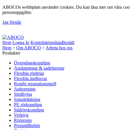
ABOCOs webbplats använder cookies. Du kan läsa mer om våra cookie
personuppgifter.
Jag förstår
Foto: Fredrik Lindberg | Motiv: Åsunden, Ulricehamns Kommun, 20
Hem
Logga In
Konto
Inköpslista
Beställ
Hem
>
Om ABOCO
>
Arbeta hos oss
Produkter
Övergångskoppling
Anslutningar & sadelgrenar
Flexibla rördelar
Flexibla ändhuvar
Rostfri reparationsmuff
Anborrning
Stödhylsa
Spindeltätning
PE rörkoppling
Stålrörskoppling
Verktyg
Rörpropp
Propptillbehör