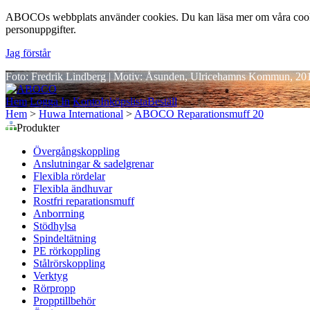
ABOCOs webbplats använder cookies. Du kan läsa mer om våra cookie
personuppgifter.
Jag förstår
Foto: Fredrik Lindberg | Motiv: Åsunden, Ulricehamns Kommun, 20
Hem
Logga In
Konto
Inköpslista
Beställ
Hem
>
Huwa International
>
ABOCO Reparationsmuff 20
Produkter
Övergångskoppling
Anslutningar & sadelgrenar
Flexibla rördelar
Flexibla ändhuvar
Rostfri reparationsmuff
Anborrning
Stödhylsa
Spindeltätning
PE rörkoppling
Stålrörskoppling
Verktyg
Rörpropp
Propptillbehör