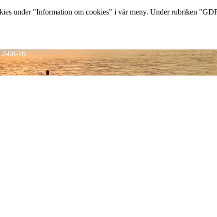
s under "Information om cookies" i vår meny. Under rubriken "GDRP 
12-08-10