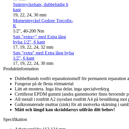
Spärrnyckelsats, dubbelsidig 6
kant
19, 22, 24, 30 mm
Momentnyckel Gedore Torcofix-
K
1/2", 40-200 Nm
Sats "extra+" med Extra lång
hylsa 1/2", 6 kant
17, 19, 22, 24, 32 mm
Sats "extra" med Extra lång hylsa
1/2", 6 kant
17, 19, 22, 24, 30 mm
Produktinformation
Dubbelbands rostfri reparationsmuff för permanent reparation a
Fungerar på de flesta rörmaterial
Lätt att montera. Inga lösa delar, inga specialverktyg
Certifierat EPDM gummi (andra gummisorter finns beroende på 
All metall i rostfritt A2 (syrafast rostfritt A4 på beställning mot 
Gulkromaterade muttrar (zink) för att motverka skärning i sa
Mått och längd kan skräddarsys utifrån ditt behov!
Specifikation