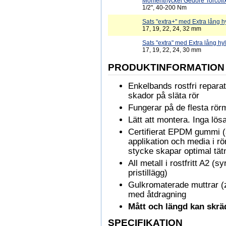
Momentnyckel Gedore Torcofi
1/2", 40-200 Nm
Sats "extra+" med Extra lång hy
17, 19, 22, 24, 32 mm
Sats "extra" med Extra lång hyl
17, 19, 22, 24, 30 mm
PRODUKTINFORMATION
Enkelbands rostfri repara
skador på släta rör
Fungerar på de flesta rörm
Lätt att montera. Inga lös
Certifierat EPDM gummi (
applikation och media i r
stycke skapar optimal tät
All metall i rostfritt A2 (s
pristillägg)
Gulkromaterade muttrar (z
med åtdragning
Mått och längd kan skräd
SPECIFIKATION