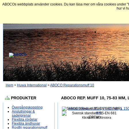
ABOCOs webbplats använder cookies. Du kan läsa mer om våra cookies under "In
hur vi h
Hem
>
Huwa International
>
ABOCO Reparationsmuff 10
PRODUKTER
ABOCO REP. MUFF 10, 75-83 MM, 
Övergångskoppling
Anslutningar &
sadelgrenar
Klicka för att förstora
Flexibla rördelar
Flexibla ändhuvar
Rostfri reparationsmuff