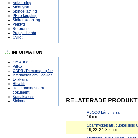
Anborrning
Stödhylsa
Spindeltätning
PE rörkoppling
Stålrörskoppling
Verktyg
Rörpropp
Propptillbehör
Övrigt
INFORMATION
Om ABOCO
Villkor
GDPR / Personuppgifter
Information om Cookies
E-faktura
Hitta hit
Nedladdningsbara
dokument
Kontakta oss
RELATERADE PRODUKT
Sidkarta
ABOCO Lång hylsa
19 mm
Spärrnyckelsats, dubbelsidig 6
19, 22, 24, 30 mm