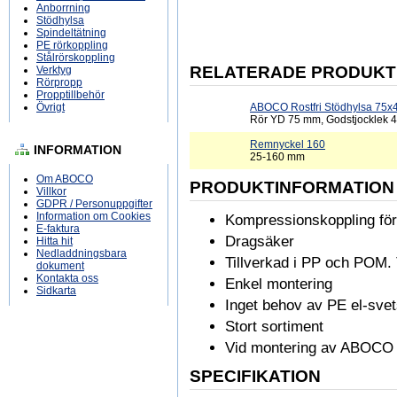
Anborrning
Stödhylsa
Spindeltätning
PE rörkoppling
Stålrörskoppling
RELATERADE PRODUKT
Verktyg
Rörpropp
Propptillbehör
Övrigt
ABOCO Rostfri Stödhylsa 75x4
Rör YD 75 mm, Godstjocklek 
Remnyckel 160
INFORMATION
25-160 mm
Om ABOCO
PRODUKTINFORMATION
Villkor
GDPR / Personuppgifter
Information om Cookies
Kompressionskoppling för
E-faktura
Dragsäker
Hitta hit
Nedladdningsbara
Tillverkad i PP och POM. 
dokument
Kontakta oss
Enkel montering
Sidkarta
Inget behov av PE el-sve
Stort sortiment
Vid montering av ABOCO P
SPECIFIKATION