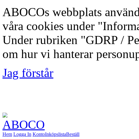
ABOCOs webbplats använde
våra cookies under "Inform
Under rubriken "GDRP / Per
om hur vi hanterar personup
Jag förstår
Foto: Fredrik Lindberg | M
Kommun, 2012-08-10
Hem
Logga In
Konto
Inköpslista
Beställ