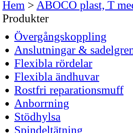
Hem
>
ABOCO plast, T med
Produkter
Övergångskoppling
Anslutningar & sadelgre
Flexibla rördelar
Flexibla ändhuvar
Rostfri reparationsmuff
Anborrning
Stödhylsa
Spindeltätning