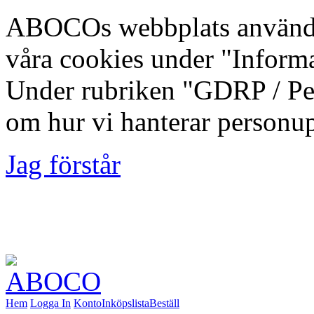
ABOCOs webbplats använde
våra cookies under "Inform
Under rubriken "GDRP / Per
om hur vi hanterar personup
Jag förstår
Foto: Fredrik Lindberg | M
Kommun, 2012-08-10
Hem
Logga In
Konto
Inköpslista
Beställ