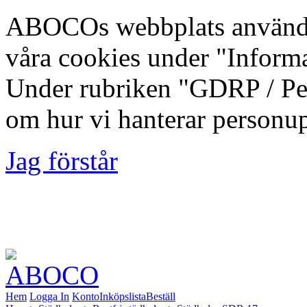
ABOCOs webbplats använde
våra cookies under "Inform
Under rubriken "GDRP / Per
om hur vi hanterar personup
Jag förstår
Foto: Fredrik Lindberg | M
Kommun, 2012-08-10
Hem
Logga In
Konto
Inköpslista
Beställ