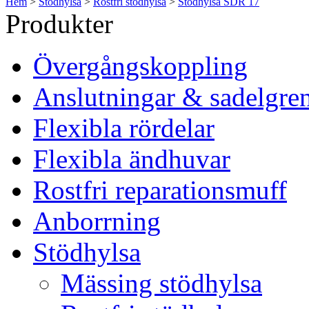
Hem
>
Stödhylsa
>
Rostfri stödhylsa
>
Stödhylsa SDR 17
Produkter
Övergångskoppling
Anslutningar & sadelgre
Flexibla rördelar
Flexibla ändhuvar
Rostfri reparationsmuff
Anborrning
Stödhylsa
Mässing stödhylsa