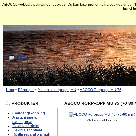
ABOCOs webbplats använder cookies. Du kan läsa mer om våra cookies under "In
hur vi h
Hem
>
Rörpropp
>
Mekanisk rörpropp, MU
>
ABOCO Rörpropp MU 75
PRODUKTER
ABOCO RÖRPROPP MU 75 (70-80 
Övergångskoppling
Anslutningar &
Klicka för att förstora
sadelgrenar
Flexibla rördelar
Flexibla ändhuvar
Rostfri reparationsmuff