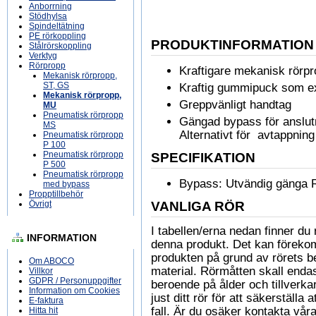
Anborrning
Stödhylsa
Spindeltätning
PE rörkoppling
PRODUKTINFORMATION
Stålrörskoppling
Verktyg
Rörpropp
Kraftigare mekanisk rörpro
Mekanisk rörpropp,
ST, GS
Kraftig gummipuck som ex
Mekanisk rörpropp,
Greppvänligt handtag
MU
Pneumatisk rörpropp
Gängad bypass för anslutni
MS
Alternativt för avtappnin
Pneumatisk rörpropp
P 100
Pneumatisk rörpropp
SPECIFIKATION
P 500
Pneumatisk rörpropp
Bypass: Utvändig gänga R
med bypass
Propptillbehör
Övrigt
VANLIGA RÖR
I tabellen/erna nedan finner 
INFORMATION
denna produkt. Det kan föreko
produkten på grund av rörets b
Om ABOCO
material. Rörmåtten skall enda
Villkor
GDPR / Personuppgifter
beroende på ålder och tillverkare
Information om Cookies
just ditt rör för att säkerställa
E-faktura
fall. Är du osäker kontakta våra
Hitta hit