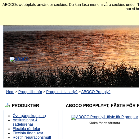
ABOCOs webbplats använder cookies. Du kan läsa mer om våra cookies under "In
hur vi h
Hem
>
Propptillbehör
>
Propp och laserlyft
>
ABOCO Propplyft
PRODUKTER
ABOCO PROPPLYFT, FÄSTE FÖR 
Övergångskoppling
Anslutningar &
Klicka för att förstora
sadelgrenar
Flexibla rördelar
Flexibla ändhuvar
Rostfri reparationsmuff