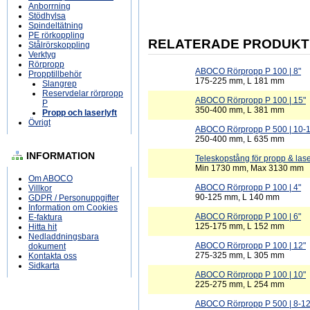
Anborrning
Stödhylsa
Spindeltätning
PE rörkoppling
RELATERADE PRODUKT
Stålrörskoppling
Verktyg
Rörpropp
ABOCO Rörpropp P 100 | 8"
Propptillbehör
175-225 mm, L 181 mm
Slangrep
Reservdelar rörpropp
ABOCO Rörpropp P 100 | 15"
P
350-400 mm, L 381 mm
Propp och laserlyft
Övrigt
ABOCO Rörpropp P 500 | 10-1
250-400 mm, L 635 mm
INFORMATION
Teleskopstång för propp & laser
Min 1730 mm, Max 3130 mm
Om ABOCO
ABOCO Rörpropp P 100 | 4"
Villkor
90-125 mm, L 140 mm
GDPR / Personuppgifter
Information om Cookies
ABOCO Rörpropp P 100 | 6"
E-faktura
125-175 mm, L 152 mm
Hitta hit
Nedladdningsbara
ABOCO Rörpropp P 100 | 12"
dokument
275-325 mm, L 305 mm
Kontakta oss
Sidkarta
ABOCO Rörpropp P 100 | 10"
225-275 mm, L 254 mm
ABOCO Rörpropp P 500 | 8-12