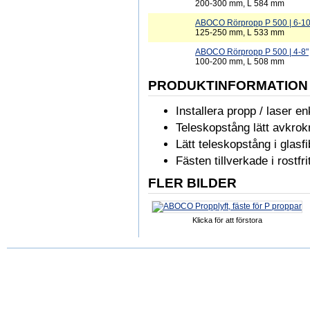
200-300 mm, L 584 mm
ABOCO Rörpropp P 500 | 6-10
125-250 mm, L 533 mm
ABOCO Rörpropp P 500 | 4-8"
100-200 mm, L 508 mm
PRODUKTINFORMATION
Installera propp / laser en
Teleskopstång lätt avkrokn
Lätt teleskopstång i glasfi
Fästen tillverkade i rostfri
FLER BILDER
Klicka för att förstora