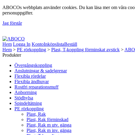
ABOCOs webbplats använder cookies. Du kan läsa mer om våra cookie
personuppgifter.
Jag förstår
Foto: Fredrik Lindberg | Motiv: Åsunden, Ulricehamns Kommun, 20
Hem
Logga In
Konto
Inköpslista
Beställ
Hem
>
PE rörkoppling
>
Plast, T-koppling förminskat avstick
>
ABOC
Produkter
Övergångskoppling
Anslutningar & sadelgrenar
Flexibla rördelar
Flexibla ändhuvar
Rostfri reparationsmuff
Anborrning
Stödhylsa
Spindeltätning
PE rörkoppling
Plast, Rak
Plast, Rak förminskad
Plast, Rak m utv. gänga
Plast, Rak m inv. gänga