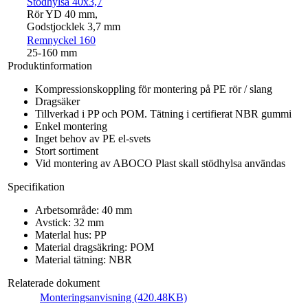
Stödhylsa 40x3,7
Rör YD 40 mm,
Godstjocklek 3,7 mm
Remnyckel 160
25-160 mm
Produktinformation
Kompressionskoppling för montering på PE rör / slang
Dragsäker
Tillverkad i PP och POM. Tätning i certifierat NBR gummi
Enkel montering
Inget behov av PE el-svets
Stort sortiment
Vid montering av ABOCO Plast skall stödhylsa användas
Specifikation
Arbetsområde: 40 mm
Avstick: 32 mm
Materlal hus: PP
Material dragsäkring: POM
Material tätning: NBR
Relaterade dokument
Monteringsanvisning (420.48KB)