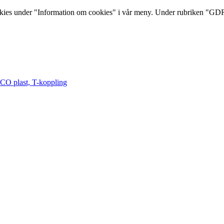
s under "Information om cookies" i vår meny. Under rubriken "GDRP 
12-08-10
O plast, T-koppling