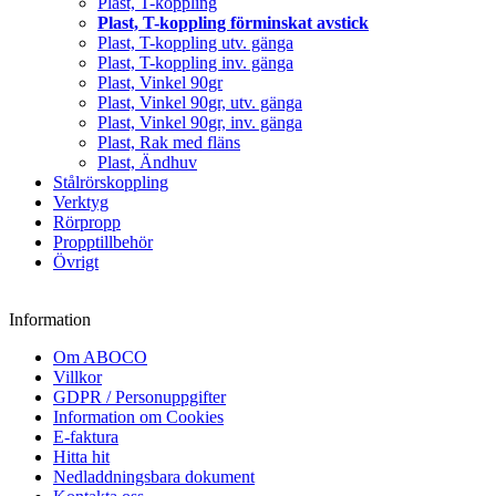
Plast, T-koppling
Plast, T-koppling förminskat avstick
Plast, T-koppling utv. gänga
Plast, T-koppling inv. gänga
Plast, Vinkel 90gr
Plast, Vinkel 90gr, utv. gänga
Plast, Vinkel 90gr, inv. gänga
Plast, Rak med fläns
Plast, Ändhuv
Stålrörskoppling
Verktyg
Rörpropp
Propptillbehör
Övrigt
Information
Om ABOCO
Villkor
GDPR / Personuppgifter
Information om Cookies
E-faktura
Hitta hit
Nedladdningsbara dokument