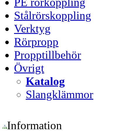
PE rörkoppling
Stålrörskoppling
Verktyg
Rörpropp
Propptillbehör
Övrigt
Katalog
Slangklämmor
Information