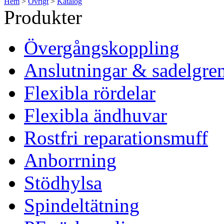
Hem
>
Övrigt
>
Katalog
Produkter
Övergångskoppling
Anslutningar & sadelgre
Flexibla rördelar
Flexibla ändhuvar
Rostfri reparationsmuff
Anborrning
Stödhylsa
Spindeltätning