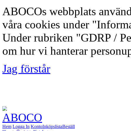
ABOCOs webbplats använde
våra cookies under "Inform
Under rubriken "GDRP / Per
om hur vi hanterar personup
Jag förstår
Foto: Fredrik Lindberg | M
Kommun, 2012-08-10
Hem
Logga In
Konto
Inköpslista
Beställ