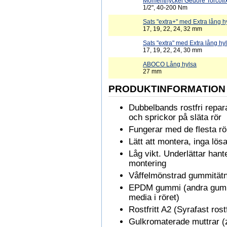
Momentnyckel Gedore Torcofi
1/2", 40-200 Nm
Sats "extra+" med Extra lång hy
17, 19, 22, 24, 32 mm
Sats "extra" med Extra lång hyl
17, 19, 22, 24, 30 mm
ABOCO Lång hylsa
27 mm
PRODUKTINFORMATION
Dubbelbands rostfri repara
och sprickor på släta rör
Fungerar med de flesta rö
Lätt att montera, inga lösa
Låg vikt. Underlättar hant
montering
Våffelmönstrad gummitätni
EPDM gummi (andra gummi
media i röret)
Rostfritt A2 (Syrafast rostf
Gulkromaterade muttrar (z