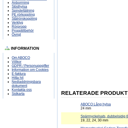
Anborrning
Stödhylsa
Spindeltätning
PE rörkoppling
Stålrörskoppling
Verktyg
Rörpropp
Propptillbehör
Övrigt
INFORMATION
Om ABOCO
Villkor
GDPR / Personuppgifter
Information om Cookies
E-faktura
Hitta hit
Nedladdningsbara
dokument
Kontakta oss
RELATERADE PRODUKT
Sidkarta
ABOCO Lång hylsa
24 mm
Spärrnyckelsats, dubbelsidig 6
19, 22, 24, 30 mm