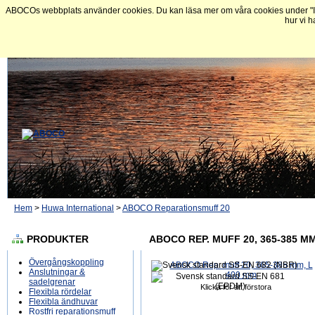
ABOCOs webbplats använder cookies. Du kan läsa mer om våra cookies under "In
hur vi h
Hem
>
Huwa International
>
ABOCO Reparationsmuff 20
PRODUKTER
ABOCO REP. MUFF 20, 365-385 MM
Övergångskoppling
Anslutningar &
sadelgrenar
Klicka för att förstora
Flexibla rördelar
Flexibla ändhuvar
Rostfri reparationsmuff