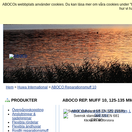
ABOCOs webbplats använder cookies. Du kan läsa mer om våra cookies under "In
hur vi h
Hem
>
Huwa International
>
ABOCO Reparationsmuff 10
PRODUKTER
ABOCO REP. MUFF 10, 125-135 MM
Övergångskoppling
Anslutningar &
sadelgrenar
Klicka för att förstora
Flexibla rördelar
Flexibla ändhuvar
Rostfri reparationsmuff