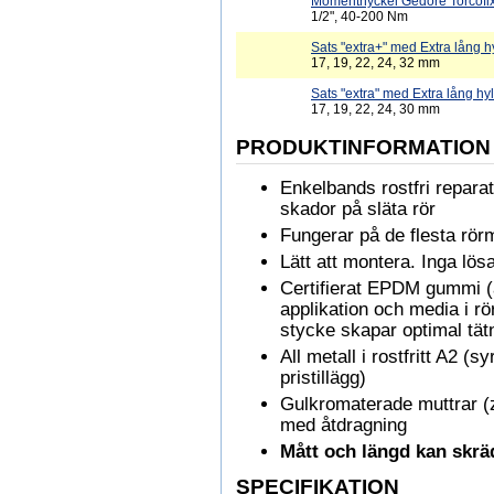
Momentnyckel Gedore Torcofi
1/2", 40-200 Nm
Sats "extra+" med Extra lång hy
17, 19, 22, 24, 32 mm
Sats "extra" med Extra lång hyl
17, 19, 22, 24, 30 mm
PRODUKTINFORMATION
Enkelbands rostfri repara
skador på släta rör
Fungerar på de flesta rörm
Lätt att montera. Inga lös
Certifierat EPDM gummi (
applikation och media i r
stycke skapar optimal tät
All metall i rostfritt A2 (s
pristillägg)
Gulkromaterade muttrar (z
med åtdragning
Mått och längd kan skräd
SPECIFIKATION