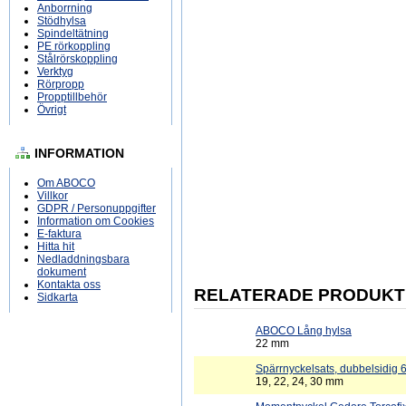
Anborrning
Stödhylsa
Spindeltätning
PE rörkoppling
Stålrörskoppling
Verktyg
Rörpropp
Propptillbehör
Övrigt
INFORMATION
Om ABOCO
Villkor
GDPR / Personuppgifter
Information om Cookies
E-faktura
Hitta hit
Nedladdningsbara
dokument
Kontakta oss
RELATERADE PRODUKT
Sidkarta
ABOCO Lång hylsa
22 mm
Spärrnyckelsats, dubbelsidig 6
19, 22, 24, 30 mm