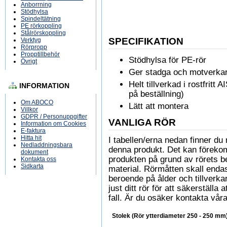
Anborrning
Stödhylsa
Spindeltätning
PE rörkoppling
Stålrörskoppling
SPECIFIKATION
Verktyg
Rörpropp
Propptillbehör
Stödhylsa för PE-rör
Övrigt
Ger stadga och motverkar 
Helt tillverkad i rostfritt 
INFORMATION
på beställning)
Om ABOCO
Lätt att montera
Villkor
GDPR / Personuppgifter
VANLIGA RÖR
Information om Cookies
E-faktura
Hitta hit
I tabellen/erna nedan finner 
Nedladdningsbara
denna produkt. Det kan föreko
dokument
produkten på grund av rörets b
Kontakta oss
Sidkarta
material. Rörmåtten skall enda
beroende på ålder och tillverkare
just ditt rör för att säkerställa
fall. Är du osäker kontakta våra
Stolek (Rör ytterdiameter 250 - 250 mm