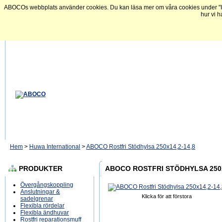
ABOCOs webbplats använder cookies. Du kan läsa mer om våra cookies under "In
hur vi h
Hem
>
Huwa International
>
ABOCO Rostfri Stödhylsa 250x14,2-14,8
PRODUKTER
ABOCO ROSTFRI STÖDHYLSA 250X
Övergångskoppling
Anslutningar &
Klicka för att förstora
sadelgrenar
Flexibla rördelar
Flexibla ändhuvar
Rostfri reparationsmuff