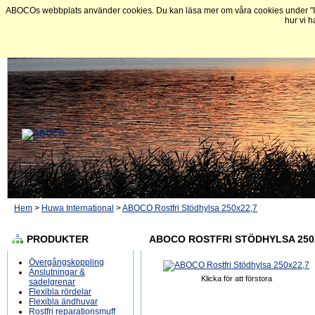
ABOCOs webbplats använder cookies. Du kan läsa mer om våra cookies under "In
hur vi h
Hem
>
Huwa International
>
ABOCO Rostfri Stödhylsa 250x22,7
PRODUKTER
ABOCO ROSTFRI STÖDHYLSA 250
Övergångskoppling
Anslutningar &
Klicka för att förstora
sadelgrenar
Flexibla rördelar
Flexibla ändhuvar
Rostfri reparationsmuff