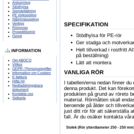
Anborrning
Stödhylsa
Spindeltätning
PE rörkoppling
Stålrörskoppling
SPECIFIKATION
Verktyg
Rörpropp
Propptillbehör
Stödhylsa för PE-rör
Övrigt
Ger stadga och motverkar 
Helt tillverkad i rostfritt 
INFORMATION
på beställning)
Om ABOCO
Lätt att montera
Villkor
GDPR / Personuppgifter
VANLIGA RÖR
Information om Cookies
E-faktura
Hitta hit
I tabellen/erna nedan finner 
Nedladdningsbara
denna produkt. Det kan föreko
dokument
produkten på grund av rörets b
Kontakta oss
Sidkarta
material. Rörmåtten skall enda
beroende på ålder och tillverkare
just ditt rör för att säkerställa
fall. Är du osäker kontakta våra
Stolek (Rör ytterdiameter 250 - 250 mm