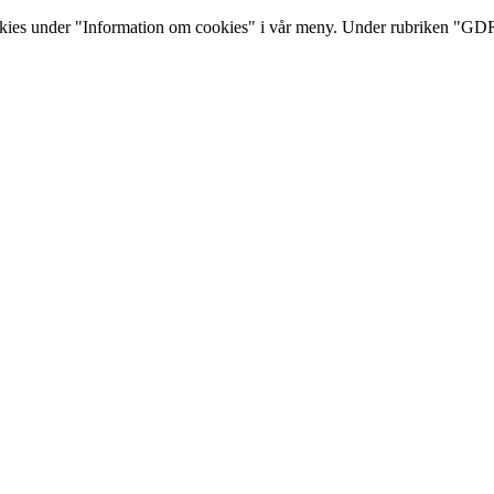
s under "Information om cookies" i vår meny. Under rubriken "GDRP 
12-08-10