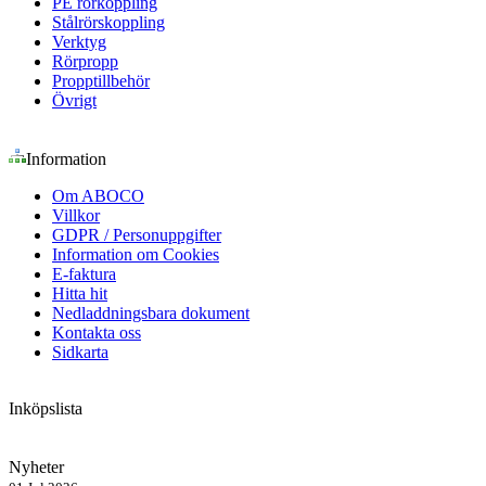
PE rörkoppling
Stålrörskoppling
Verktyg
Rörpropp
Propptillbehör
Övrigt
Information
Om ABOCO
Villkor
GDPR / Personuppgifter
Information om Cookies
E-faktura
Hitta hit
Nedladdningsbara dokument
Kontakta oss
Sidkarta
Inköpslista
Nyheter