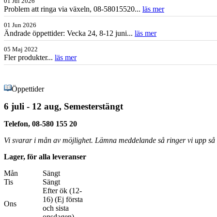
01 Jul 2026
Problem att ringa via växeln, 08-58015520...
läs mer
01 Jun 2026
Ändrade öppettider: Vecka 24, 8-12 juni...
läs mer
05 Maj 2022
Fler produkter...
läs mer
Öppettider
6 juli - 12 aug, Semesterstängt
Telefon, 08-580 155 20
Vi svarar i mån av möjlighet. Lämna meddelande så ringer vi upp så s
Lager, för alla leveranser
Mån
Sängt
Tis
Sängt
Efter ök (12-
16) (Ej första
Ons
och sista
onsdagen)