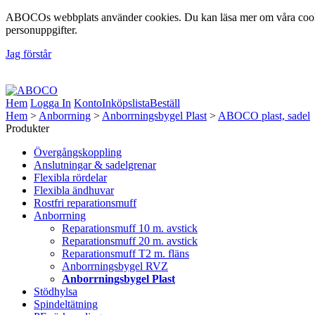
ABOCOs webbplats använder cookies. Du kan läsa mer om våra cookie
personuppgifter.
Jag förstår
Foto: Fredrik Lindberg | Motiv: Åsunden, Ulricehamns Kommun, 20
Hem
Logga In
Konto
Inköpslista
Beställ
Hem
>
Anborrning
>
Anborrningsbygel Plast
>
ABOCO plast, sadel
Produkter
Övergångskoppling
Anslutningar & sadelgrenar
Flexibla rördelar
Flexibla ändhuvar
Rostfri reparationsmuff
Anborrning
Reparationsmuff 10 m. avstick
Reparationsmuff 20 m. avstick
Reparationsmuff T2 m. fläns
Anborrningsbygel RVZ
Anborrningsbygel Plast
Stödhylsa
Spindeltätning