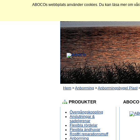
ABOCOs webbplats använder cookies. Du kan läsa mer om våra c
Hem
>
Anborrning
>
Anborrningsbygel Plast
PRODUKTER
ABOCO 
Övergångskoppling
Anslutningar &
sadelgrenar
Flexibla rördelar
Flexibla ändhuvar
Rostfri reparationsmuff
Anborrning