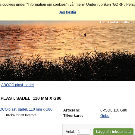
ookies under "Information om cookies" i vår meny. Under rubriken "GDRP / Personu
Jag förstår
Foto: Fredrik Lindberg
Hem
Logga In
K
>
ABOCO plast, sadel
PLAST, SADEL, 110 MM X G80
Artikel nr:
6P.SDL.110.G80
Klicka för att förstora
Tillverkare:
Gebo
Antal:
Lägg till i inköpslista