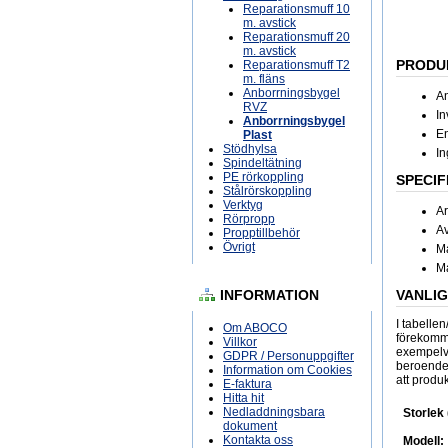
Reparationsmuff 10
m. avstick
Reparationsmuff 20
m. avstick
PRODU
Reparationsmuff T2
m. fläns
Anborrningsbygel
An
RVZ
In
Anborrningsbygel
En
Plast
Stödhylsa
In
Spindeltätning
PE rörkoppling
SPECIF
Stålrörskoppling
Verktyg
A
Rörpropp
Av
Propptillbehör
Övrigt
Ma
Ma
INFORMATION
VANLI
I tabelle
Om ABOCO
förekomma
Villkor
exempelvi
GDPR / Personuppgifter
beroende p
Information om Cookies
att produk
E-faktura
Hitta hit
Nedladdningsbara
Storlek
dokument
Kontakta oss
Modell: