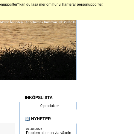
ppgifter" kan du läsa mer om hur vi hanterar personuppgifter.
 | Motiv: Åsunden, Ulricehamns Kommun, 2012-08-10
onto
Inköpslista
Beställ
INKÖPSLISTA
0 produkter
NYHETER
01 Jul 2026
Problem att ringa via växeln,