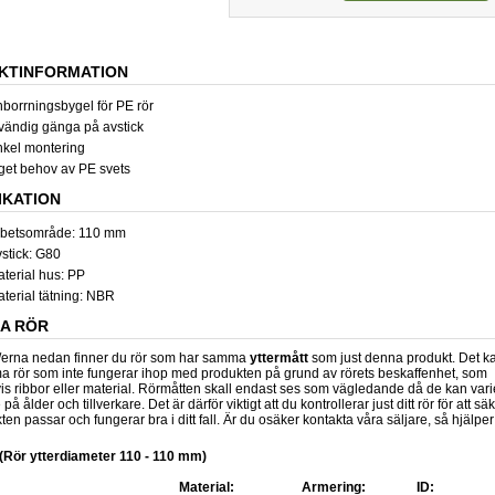
KTINFORMATION
borrningsbygel för PE rör
vändig gänga på avstick
kel montering
get behov av PE svets
IKATION
rbetsområde: 110 mm
stick: G80
terial hus: PP
terial tätning: NBR
GA RÖR
n/erna nedan finner du rör som har samma
yttermått
som just denna produkt. Det k
 rör som inte fungerar ihop med produkten på grund av rörets beskaffenhet, som
s ribbor eller material. Rörmåtten skall endast ses som vägledande då de kan vari
å ålder och tillverkare. Det är därför viktigt att du kontrollerar just ditt rör för att sä
ten passar och fungerar bra i ditt fall. Är du osäker kontakta våra säljare, så hjälper
 (Rör ytterdiameter 110 - 110 mm)
Material:
Armering:
ID: