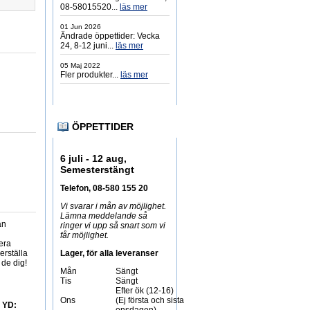
08-58015520...
läs mer
01 Jun 2026
Ändrade öppettider: Vecka
24, 8-12 juni...
läs mer
05 Maj 2022
Fler produkter...
läs mer
ÖPPETTIDER
6 juli - 12 aug,
Semesterstängt
Telefon, 08-580 155 20
Vi svarar i mån av möjlighet.
Lämna meddelande så
an
ringer vi upp så snart som vi
får möjlighet.
era
kerställa
Lager, för alla leveranser
 de dig!
Mån
Sängt
Tis
Sängt
Efter ök (12-16)
Ons
(Ej första och sista
YD: