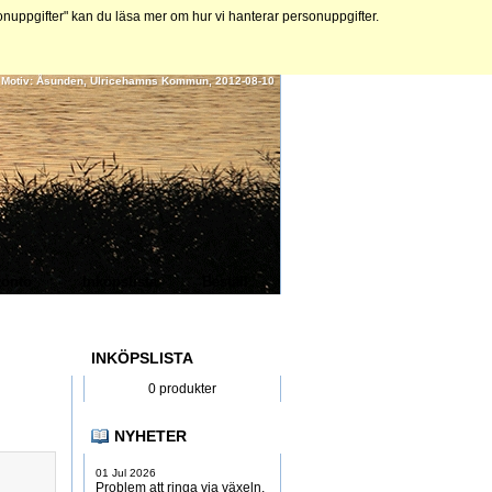
ppgifter" kan du läsa mer om hur vi hanterar personuppgifter.
 | Motiv: Åsunden, Ulricehamns Kommun, 2012-08-10
onto
Inköpslista
Beställ
INKÖPSLISTA
0 produkter
NYHETER
01 Jul 2026
Problem att ringa via växeln,