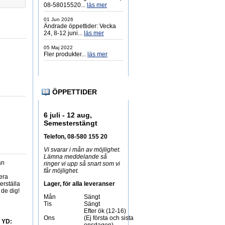
08-58015520...
läs mer
01 Jun 2026
Ändrade öppettider: Vecka
24, 8-12 juni...
läs mer
05 Maj 2022
Fler produkter...
läs mer
ÖPPETTIDER
6 juli - 12 aug,
Semesterstängt
Telefon, 08-580 155 20
Vi svarar i mån av möjlighet.
Lämna meddelande så
an
ringer vi upp så snart som vi
får möjlighet.
era
kerställa
Lager, för alla leveranser
 de dig!
Mån
Sängt
Tis
Sängt
Efter ök (12-16)
Ons
(Ej första och sista
YD: