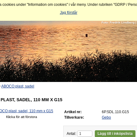
ookies under "Information om cookies" i vår meny. Under rubriken "GDRP / Personu
Jag förstår
Foto: Fredrik Lindberg
Hem
Logga In
K
>
ABOCO plast, sadel
PLAST, SADEL, 110 MM X G15
Artikel nr:
6P.SDL.110.G15
Klicka för att förstora
Tillverkare:
Gebo
Antal:
Lägg till i inköpslista