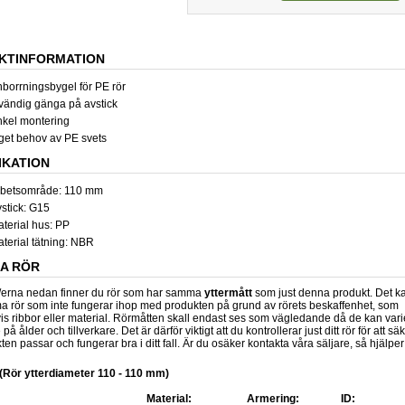
KTINFORMATION
borrningsbygel för PE rör
vändig gänga på avstick
kel montering
get behov av PE svets
IKATION
rbetsområde: 110 mm
stick: G15
terial hus: PP
terial tätning: NBR
GA RÖR
n/erna nedan finner du rör som har samma
yttermått
som just denna produkt. Det k
 rör som inte fungerar ihop med produkten på grund av rörets beskaffenhet, som
s ribbor eller material. Rörmåtten skall endast ses som vägledande då de kan vari
å ålder och tillverkare. Det är därför viktigt att du kontrollerar just ditt rör för att sä
ten passar och fungerar bra i ditt fall. Är du osäker kontakta våra säljare, så hjälper
 (Rör ytterdiameter 110 - 110 mm)
Material:
Armering:
ID: