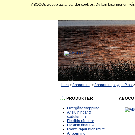
ABOCOs webbplats använder cookies. Du kan läsa mer om våra c
Hem
>
Anborrning
>
Anborrningsbygel Plast
PRODUKTER
ABOCO 
Övergångskoppling
Anslutningar &
sadelgrenar
Flexibla rördelar
Flexibla ändhuvar
Rostfri reparationsmuff
Anborrning