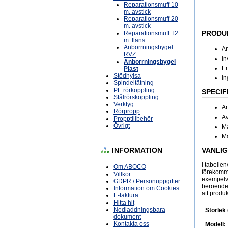
Reparationsmuff 10
m. avstick
Reparationsmuff 20
m. avstick
PRODU
Reparationsmuff T2
m. fläns
Anborrningsbygel
An
RVZ
In
Anborrningsbygel
En
Plast
Stödhylsa
In
Spindeltätning
PE rörkoppling
SPECIF
Stålrörskoppling
Verktyg
A
Rörpropp
Av
Propptillbehör
Övrigt
Ma
Ma
INFORMATION
VANLI
I tabelle
Om ABOCO
förekomma
Villkor
exempelvi
GDPR / Personuppgifter
beroende p
Information om Cookies
att produk
E-faktura
Hitta hit
Nedladdningsbara
Storlek
dokument
Kontakta oss
Modell: