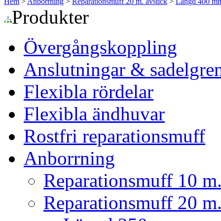
Hem
>
Anborrning
>
Reparationsmuff 20 m. avstick
>
Längd 400 m
Produkter
Övergångskoppling
Anslutningar & sadelgre
Flexibla rördelar
Flexibla ändhuvar
Rostfri reparationsmuff
Anborrning
Reparationsmuff 10 m.
Reparationsmuff 20 m.