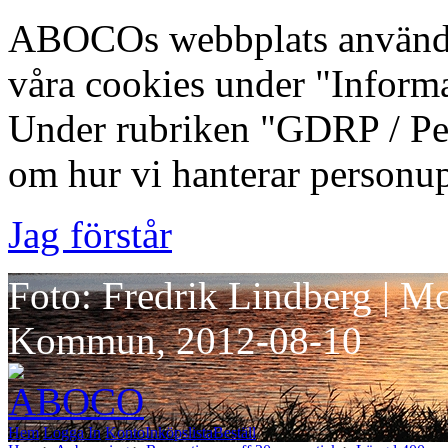
ABOCOs webbplats använde
våra cookies under "Inform
Under rubriken "GDRP / Per
om hur vi hanterar personup
Jag förstår
Foto: Fredrik Lindberg | M
Kommun, 2012-08-10
Hem
Logga In
Konto
Inköpslista
Beställ