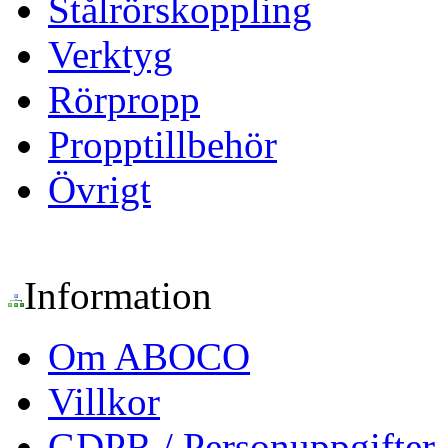
Stålrörskoppling
Verktyg
Rörpropp
Propptillbehör
Övrigt
Information
Om ABOCO
Villkor
GDPR / Personuppgifter