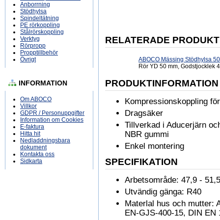
Anborrning
Stödhylsa
Spindeltätning
PE rörkoppling
Stålrörskoppling
RELATERADE PRODUKT
Verktyg
Rörpropp
Propptillbehör
Övrigt
ABOCO Mässing Stödhylsa 50
Rör YD 50 mm, Godstjocklek 
PRODUKTINFORMATION
INFORMATION
Om ABOCO
Kompressionskoppling för
Villkor
Dragsäker
GDPR / Personuppgifter
Information om Cookies
Tillverkad i Aducerjärn och
E-faktura
NBR gummi
Hitta hit
Nedladdningsbara
Enkel montering
dokument
Kontakta oss
SPECIFIKATION
Sidkarta
Arbetsområde: 47,9 - 51
Utvändig gänga: R40
Materlal hus och mutter:
EN-GJS-400-15, DIN EN 