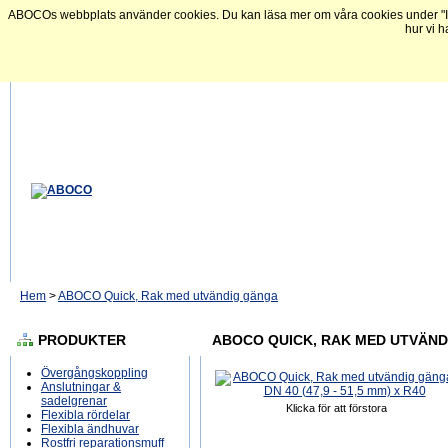
ABOCOs webbplats använder cookies. Du kan läsa mer om våra cookies under "In
hur vi h
Hem
>
ABOCO Quick, Rak med utvändig gänga
PRODUKTER
ABOCO QUICK, RAK MED UTVÄNDIG 
Övergångskoppling
Anslutningar &
sadelgrenar
Klicka för att förstora
Flexibla rördelar
Flexibla ändhuvar
Rostfri reparationsmuff