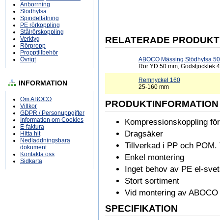
Anborrning
Stödhylsa
Spindeltätning
PE rörkoppling
Stålrörskoppling
RELATERADE PRODUKT
Verktyg
Rörpropp
Propptillbehör
Övrigt
ABOCO Mässing Stödhylsa 50
Rör YD 50 mm, Godstjocklek 
Remnyckel 160
INFORMATION
25-160 mm
Om ABOCO
PRODUKTINFORMATION
Villkor
GDPR / Personuppgifter
Information om Cookies
Kompressionskoppling för
E-faktura
Dragsäker
Hitta hit
Nedladdningsbara
Tillverkad i PP och POM. 
dokument
Kontakta oss
Enkel montering
Sidkarta
Inget behov av PE el-sve
Stort sortiment
Vid montering av ABOCO P
SPECIFIKATION