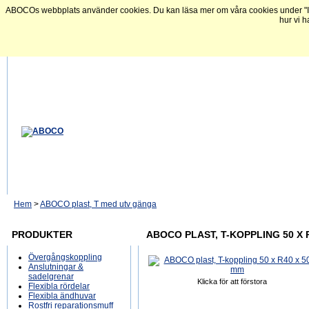
ABOCOs webbplats använder cookies. Du kan läsa mer om våra cookies under "In
hur vi h
Hem
>
ABOCO plast, T med utv gänga
PRODUKTER
ABOCO PLAST, T-KOPPLING 50 X 
Övergångskoppling
Anslutningar &
sadelgrenar
Klicka för att förstora
Flexibla rördelar
Flexibla ändhuvar
Rostfri reparationsmuff