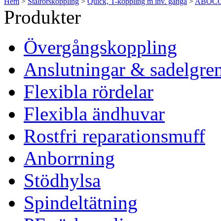
Hem
>
Stålrörskoppling
>
Quick, T-koppling m inv. gänga
>
ABOCO q
Produkter
Övergångskoppling
Anslutningar & sadelgre
Flexibla rördelar
Flexibla ändhuvar
Rostfri reparationsmuff
Anborrning
Stödhylsa
Spindeltätning