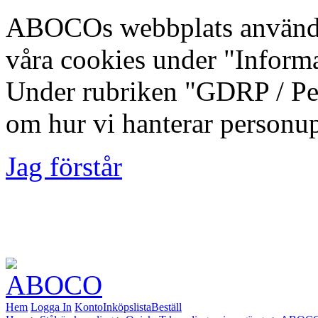
ABOCOs webbplats använde
våra cookies under "Inform
Under rubriken "GDRP / Per
om hur vi hanterar personup
Jag förstår
Foto: Fredrik Lindberg | M
Kommun, 2012-08-10
Hem
Logga In
Konto
Inköpslista
Beställ