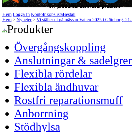
Hem
Logga In
Konto
Inköpslista
Beställ
Hem
>
Nyheter
>
Vi ställer ut på mässan Vatten 2025 i Göteborg, 21
Produkter
Övergångskoppling
Anslutningar & sadelgre
Flexibla rördelar
Flexibla ändhuvar
Rostfri reparationsmuff
Anborrning
Stödhylsa