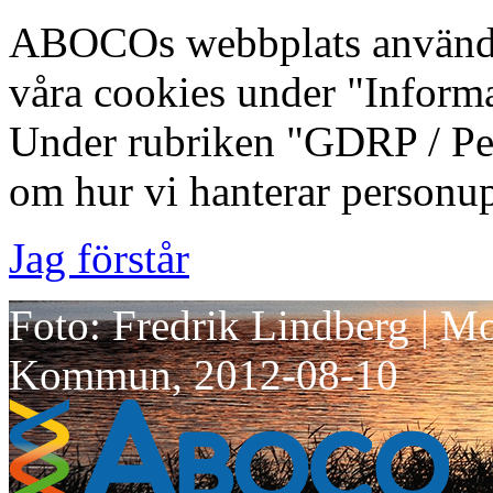
ABOCOs webbplats använde
våra cookies under "Inform
Under rubriken "GDRP / Per
om hur vi hanterar personup
Jag förstår
Foto: Fredrik Lindberg | M
Kommun, 2012-08-10